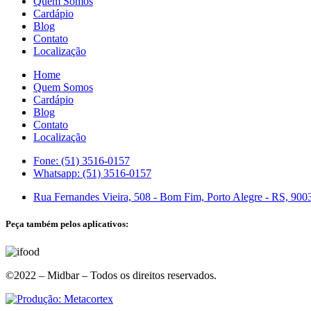
Quem Somos
Cardápio
Blog
Contato
Localização
Home
Quem Somos
Cardápio
Blog
Contato
Localização
Fone: (51) 3516-0157
Whatsapp: (51) 3516-0157
Rua Fernandes Vieira, 508 - Bom Fim, Porto Alegre - RS, 900
Peça também pelos aplicativos:
©2022 – Midbar – Todos os direitos reservados.