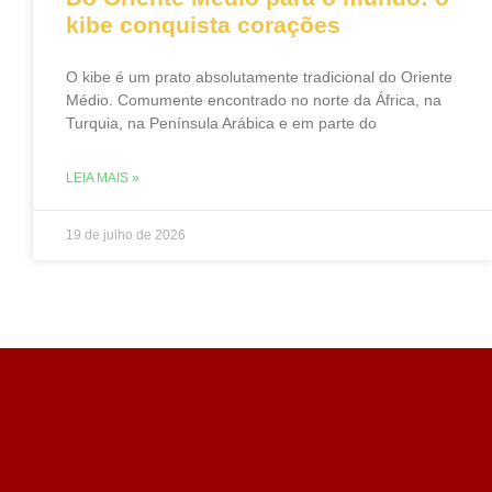
kibe conquista corações
O kibe é um prato absolutamente tradicional do Oriente
Médio. Comumente encontrado no norte da África, na
Turquia, na Península Arábica e em parte do
LEIA MAIS »
19 de julho de 2026