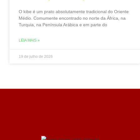
O kibe é um prato absolutamente tradicional do Oriente
Médio. Comumente encontrado no norte da África, na
Turquia, na Península Arábica e em parte do
LEIA MAIS »
19 de julho de 2026