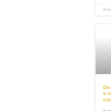
26 de
Do
o 
co