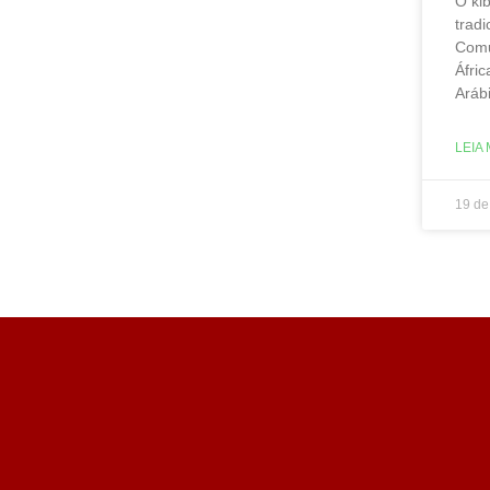
O ki
tradi
Comu
Áfric
Aráb
LEIA 
19 de