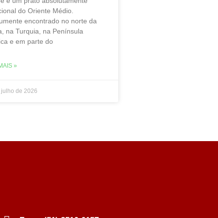
be é um prato absolutamente
cional do Oriente Médio.
mente encontrado no norte da
a, na Turquia, na Península
ica e em parte do
MAIS »
 julho de 2026