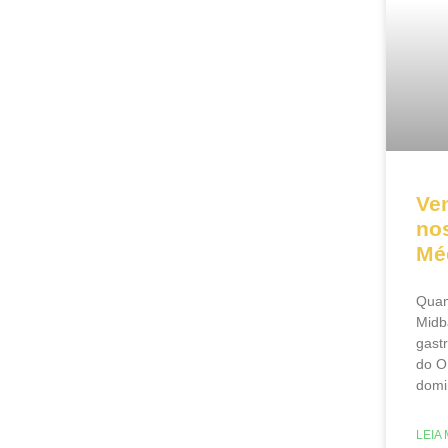
Ve
nos
Mé
Quan
Midb
gast
do O
domi
LEIA 