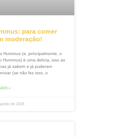
mmus: para comer
m moderação!
o Hummus (e, principalmente, o
o Hummus) é uma delícia, isso as
oas já sabem e já puderam
rovar (se não fez isso, o
MAIS »
agosto de 2026