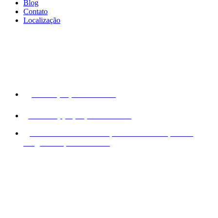
Blog
Contato
Localização
Fone: (51) 3516-0157
Whatsapp: (51) 3516-0157
Rua Fernandes Vieira, 508 - Bom Fim, Porto
Alegre - RS, 90035-006
Peça também pelos aplicativos: