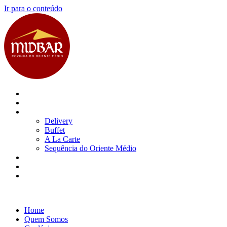
Ir para o conteúdo
Home
Quem Somos
Cardápio
Delivery
Buffet
A La Carte
Sequência do Oriente Médio
Blog
Contato
Localização
Home
Quem Somos