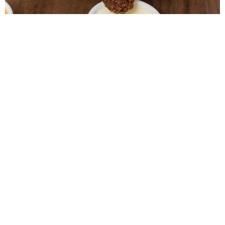
Todo mundo é fã do falafel do Midbar
8 de junho de 2026
Você nunca comeu falafel? Então não sabe o que está perdendo…
Originário do Oriente Médio, atualmente ele é consumido nos mais
diversos países do mundo,
Leia mais »