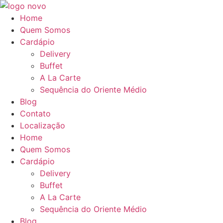
Ir
para
Home
o
Quem Somos
conteúdo
Cardápio
Delivery
Buffet
A La Carte
Sequência do Oriente Médio
Blog
Contato
Localização
Home
Quem Somos
Cardápio
Delivery
Buffet
A La Carte
Sequência do Oriente Médio
Blog