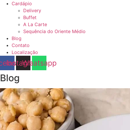
Cardápio
Delivery
Buffet
A La Carte
Sequência do Oriente Médio
Blog
Contato
Localização
cebook
Instagram
Whatsapp
Blog